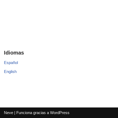
Idiomas
Español
English
Neve
| Funciona gracias a
WordPress