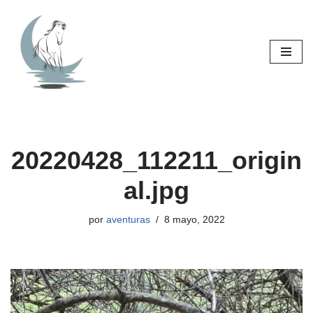
Saltar
al
contenido
20220428_112211_origin
al.jpg
por
aventuras
8 mayo, 2022