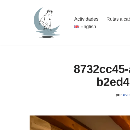
Saltar
Actividades
Rutas a ca
al
English
contenido
8732cc45-
b2ed4
por
ave