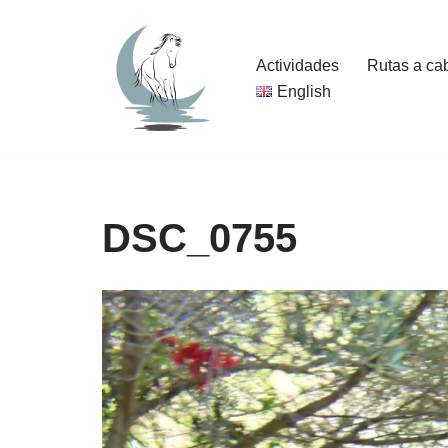
Saltar
Actividades
Rutas a ca
al
English
contenido
DSC_0755